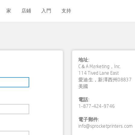
家
店鋪
入門
支持
地址:
C＆A Marketing，Inc.
114 Tived Lane East
愛迪生，新澤西州08837
美國
電話:
1-877-424-9746
電子郵件:
info@sprocketprinters.com