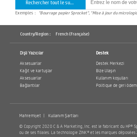
Rechercher tout le support
Exemples：
"Bourrage papier Sprocket", "Mise à jour du micrologi
Country/Region :
French (Française)
Dişli Yazıcılar
Destek
Aksesuarlar
Destek Merkezi
Kağıt ve kartuşlar
Bize Ulaşın
Aksesuarlar
Kullanım koşulları
Bağlantılar
Politique de geri öde
Mahremiyet
|
Kullanım Şartları
© Copyright 2020 C & A Marketing, Inc. est le fabricant du HP® S
ou de ses filiales. La technologie ZINK® et les marques déposées Z